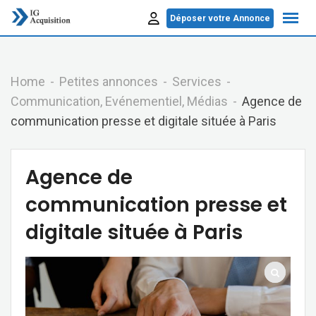
Skip
Déposer votre Annonce
to
content
Home
Petites annonces
Services
Communication, Evénementiel, Médias
Agence de
communication presse et digitale située à Paris
Agence de
communication presse et
digitale située à Paris