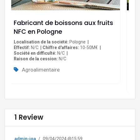
Fabricant de boissons aux fruits
Pr
NFC en Pologne
di
al
Localisation de la société
Pologne
Effectif
N/C
Chiffre d'affaires
10-50M€
Loc
Société en difficulté
N/C
Eff
Raison de la cession
N/C
Soc
Rai
Agroalimentaire
1 Review
admin-iga
/
09/04/2024 @15:59