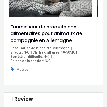
Fournisseur de produits non
St
alimentaires pour animaux de
Loc
Chi
compagnie en Allemagne
Soc
Rai
Localisation de la société
Allemagne
Effectif
N/C
Chiffre d'affaires
10-50M€
Société en difficulté
N/C
Raison de la cession
N/C
Autres
1 Review