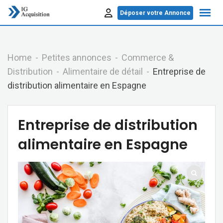
Skip
Déposer votre Annonce
to
content
Home
Petites annonces
Commerce &
Distribution
Alimentaire de détail
Entreprise de
distribution alimentaire en Espagne
Entreprise de distribution
alimentaire en Espagne