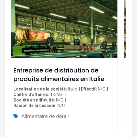
Entreprise de distribution de
Di
produits alimentaires en Italie
ag
Localisation de la société
Italie
Effectif
N/C
Loc
Chiffre d'affaires
1-5M€
Eff
Société en difficulté
N/C
Soc
Raison de la cession
N/C
Rai
Alimentaire de détail