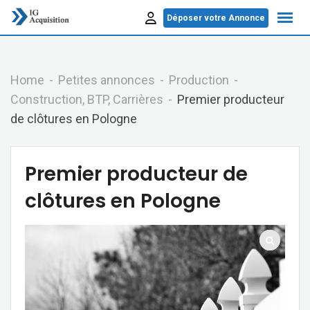
Skip
Déposer votre Annonce
to
content
Home
Petites annonces
Production
Construction, BTP, Carrières
Premier producteur
de clôtures en Pologne
Premier producteur de
clôtures en Pologne