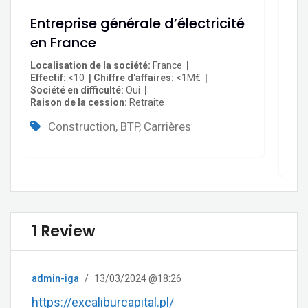
Entreprise générale d’électricité
Ac
en France
pa
P
Localisation de la société
France
Effectif
<10
Chiffre d'affaires
<1M€
Loc
Société en difficulté
Oui
Eff
Raison de la cession
Retraite
Soc
Rai
Construction, BTP, Carrières
1 Review
admin-iga
/
13/03/2024 @18:26
https://excaliburcapital.pl/