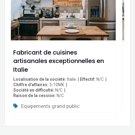
Fabricant de cuisines
Fa
artisanales exceptionnelles en
P
Italie
Loc
Eff
Localisation de la société
Italie
Effectif
N/C
Soc
Chiffre d'affaires
5-10M€
Rai
Société en difficulté
N/C
Raison de la cession
N/C
Equipements grand public