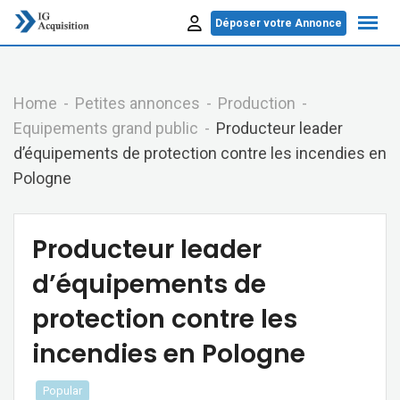
Skip
Déposer votre Annonce
to
content
Home
Petites annonces
Production
Equipements grand public
Producteur leader
d’équipements de protection contre les incendies en
Pologne
Producteur leader
d’équipements de
protection contre les
incendies en Pologne
Popular