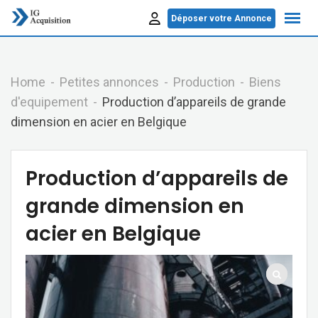
Skip
Déposer votre Annonce
to
content
Home
Petites annonces
Production
Biens
d'equipement
Production d’appareils de grande
dimension en acier en Belgique
Production d’appareils de
grande dimension en
acier en Belgique