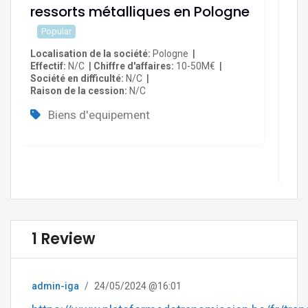
ressorts métalliques en Pologne
tr
li
Popular
en
Localisation de la société
Pologne
Effectif
N/C
Chiffre d'affaires
10-50M€
m
Société en difficulté
N/C
Raison de la cession
N/C
Loc
Eff
Biens d'equipement
Soc
Rai
1 Review
admin-iga
/
24/05/2024 @16:01