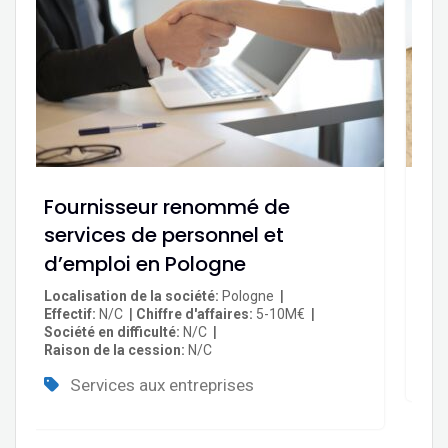
Fournisseur renommé de
Fo
services de personnel et
de
d’emploi en Pologne
Loc
Eff
Localisation de la société
Pologne
Soc
Effectif
N/C
Chiffre d'affaires
5-10M€
Rai
Société en difficulté
N/C
Raison de la cession
N/C
Services aux entreprises