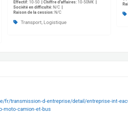
Effectif
10-50
Chiffre d'affaires
10-50M€
Ra
Société en difficulté
N/C
Raison de la cession
N/C
Transport, Logistique
fr/transmission-d-entreprise/detail/entreprise-int-eac
uto-moto-camion-et-bus