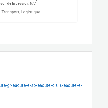
ison de la cession
N/C
Transport, Logistique
ute-gr-eacute-e-sp-eacute-cialis-eacute-e-