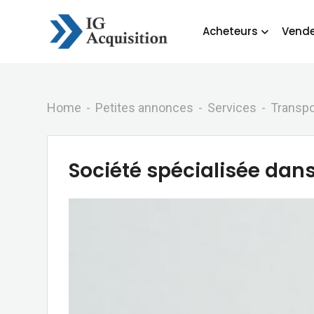
Skip
to
Acheteurs
Vende
content
Home
Petites annonces
Services
Transpo
Société spécialisée dans