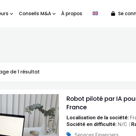
urs
Conseils M&A
À propos
Se conn
age de 1 résultat
Robot piloté par IA pou
France
Localisation de la société
Fr
Société en difficulté
N/C
Ra
Services Financiers