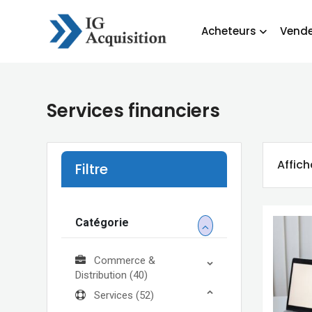
Skip
to
Acheteurs
Vende
content
Services financiers
Affich
Filtre
Catégorie
Commerce &
Distribution
(40)
Services
(52)